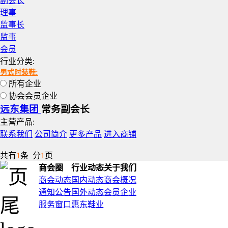
副会长
理事
监事长
监事
会员
行业分类:
男式时装鞋:
所有企业
协会会员企业
远东集团
常务副会长
主营产品:
联系我们
公司简介
更多产品
进入商铺
共有
1
条 分
1
页
商会圈
行业动态
关于我们
商会动态
国内动态
商会概况
通知公告
国外动态
会员企业
服务窗口
惠东鞋业