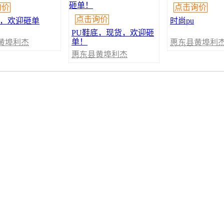
询价
点击询价
点击询价
U，欢迎砸单
时尚pu
PU鞋底，现货，欢迎砸
单！
黄埠利杰
惠东县黄埠利
鞋材店
惠东县黄埠利杰
鞋材店