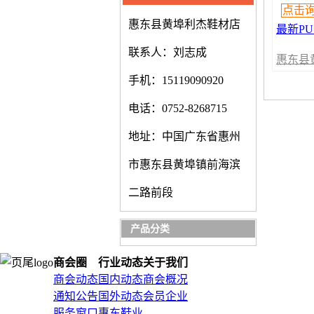
点击
惠东县黄埠利杰鞋材店
最新P
联系人：刘志成
惠东县
鞋材店
手机：15119090920
电话：0752-8268715
地址：中国广东省惠州
市惠东县黄埠镇前海滨
二路前段
产品分类
商会圈
行业动态
关于我们
商会动态
国内动态
商会概况
通知公告
国外动态
会员企业
服务窗口
惠东鞋业