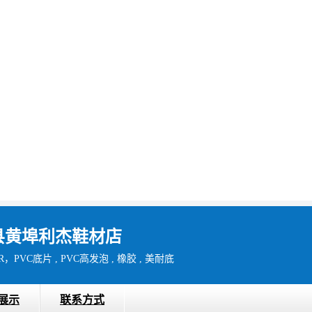
县黄埠利杰鞋材店
RR，PVC底片 , PVC高发泡 , 橡胶 , 美耐底
展示
联系方式