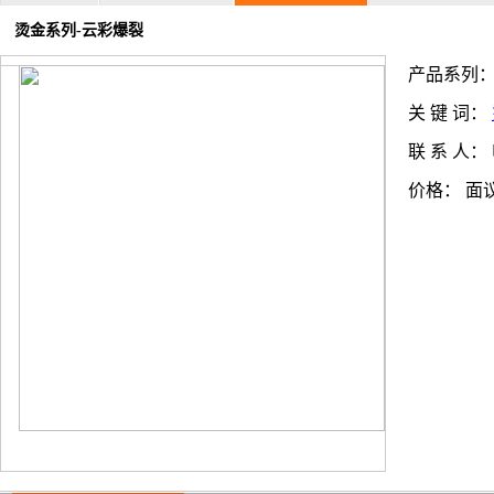
烫金系列-云彩爆裂
产品系列
关 键 词：
联 系 人：
价格：
面
上一条